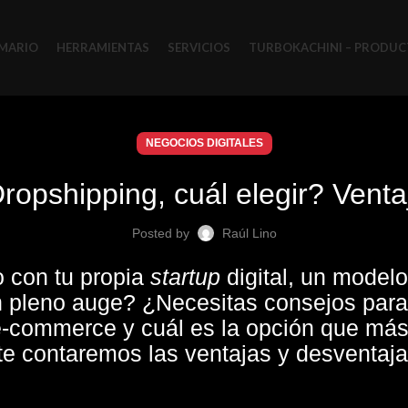
MARIO
HERRAMIENTAS
SERVICIOS
TURBOKACHINI – PRODUC
NEGOCIOS DIGITALES
pshipping, cuál elegir? Venta
Posted by
Raúl Lino
 con tu propia
startup
digital, un modelo
n pleno auge? ¿Necesitas consejos para 
 e-commerce y cuál es la opción que más
o te contaremos las ventajas y desvent